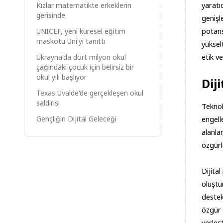
yaratı
Kızlar matematikte erkeklerin
gerisinde
genişl
potans
UNICEF, yeni küresel eğitim
maskotu Uni'yi tanıttı
yüksel
etik v
Ukrayna'da dört milyon okul
çağındaki çocuk için belirsiz bir
okul yılı başlıyor
Dij
Texas Uvalde'de gerçekleşen okul
saldırısı
Teknol
engell
Gençliğin Dijital Geleceği
alanla
özgürl
Dijital
oluştu
destek
özgür 
yerleş