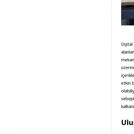
Dijita
alanla
mekani
üzerind
içerik
etkin 
olabili
sebeple
kalkan
Ulu