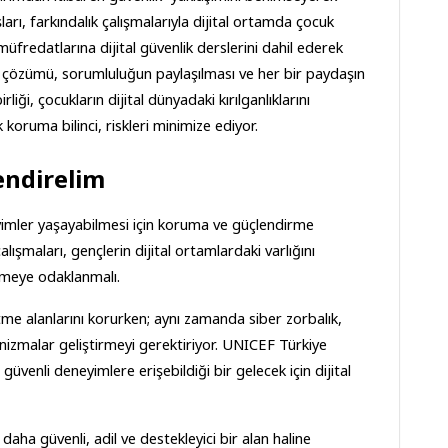
rı, farkındalık çalışmalarıyla dijital ortamda çocuk 
fredatlarına dijital güvenlik derslerini dahil ederek 
rın çözümü, sorumluluğun paylaşılması ve her bir paydaşın 
iği, çocukların dijital dünyadaki kırılganlıklarını 
 koruma bilinci, riskleri minimize ediyor.
lendirelim
yimler yaşayabilmesi için koruma ve güçlendirme 
ışmaları, gençlerin dijital ortamlardaki varlığını 
lemeye odaklanmalı.
e etme alanlarını korurken; aynı zamanda siber zorbalık, 
anizmalar geliştirmeyi gerektiriyor. UNICEF Türkiye 
güvenli deneyimlere erişebildiği bir gelecek için dijital 
daha güvenli, adil ve destekleyici bir alan haline 