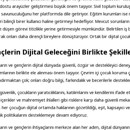
dostu arayüzler geliştirmesi büyük önem taşıyor. Sivil toplum kuruluşla
ı savunuculuğunu her platformda dile getiriyor. Eğitim kurumları ise mü
ri bilinçli birer kullanıcı haline getirmeyi hedefliyor. Mevcut sorunla
 düşen görevi titizlikle yerine getirmesiyle mümkündür. Belirtilen iş birl
rak onları daha dirençli bireylere dönüştürüyor. Ortak bir dijital çocuk
çlerin Dijital Geleceğini Birlikte Şekil
arın ve gençlerin dijital dünyada güvenli, özgür ve destekleyici dene
ımlarının birlikte ele alınması önem taşıyor. Çevrim içi çocuk koruma çal
andırmaktan çok; onları doğru bilgi, farkındalık ve becerilerle destek
 güvenlik, çocukların yaratıcılıklarını, katılımlarını ve kendilerini ifad
ı içerikler ve mahremiyet ihlalleri gibi risklere karşı daha güvenli mek
, her çocuğun dijital ortamda haklarının gözetildiği, eşit, kapsayıcı ve 
ik politikalarını desteklemeye devam ediyoruz.
arın ve gençlerin ihtiyaçlarını merkeze alan her adım, dijital dünyanın 