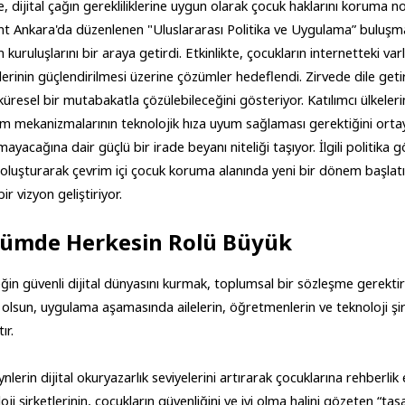
e, dijital çağın gerekliliklerine uygun olarak çocuk haklarını koruma n
t Ankara'da düzenlenen "Uluslararası Politika ve Uygulama” buluşması,
kuruluşlarını bir araya getirdi. Etkinlikte, çocukların internetteki varl
erinin güçlendirilmesi üzerine çözümler hedeflendi. Zirvede dile getiri
 küresel bir mutabakatla çözülebileceğini gösteriyor. Katılımcı ülkeler
m mekanizmalarının teknolojik hıza uyum sağlaması gerektiğini ortaya 
lmayacağına dair güçlü bir irade beyanı niteliği taşıyor. İlgili politika
oluşturarak çevrim içi çocuk koruma alanında yeni bir dönem başlatıyo
ir vizyon geliştiriyor.
ümde Herkesin Rolü Büyük
ğin güvenli dijital dünyasını kurmak, toplumsal bir sözleşme gerektiri
 olsun, uygulama aşamasında ailelerin, öğretmenlerin ve teknoloji şirk
ır.
nlerin dijital okuryazarlık seviyelerini artırarak çocuklarına rehberli
oji şirketlerinin, çocukların güvenliğini ve iyi olma halini gözeten “t