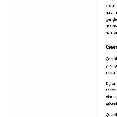
çocuk 
haklar
gençle
üzerine
azalta
Gen
Çocukl
yaklaş
sınırl
Dijital
zararl
olarak
güvenl
Çocukl