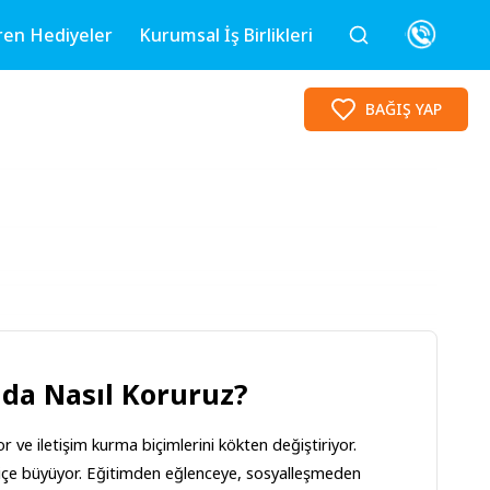
ren Hediyeler
Kurumsal İş Birlikleri
BAĞIŞ YAP
mda Nasıl Koruruz?
 ve iletişim kurma biçimlerini kökten değiştiriyor. 
ç içe büyüyor. Eğitimden eğlenceye, sosyalleşmeden 