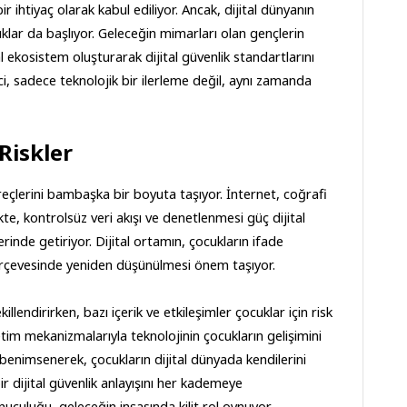
r ihtiyaç olarak kabul ediliyor. Ancak, dijital dünyanın 
lar da başlıyor. Geleceğin mimarları olan gençlerin 
 ekosistem oluşturarak dijital güvenlik standartlarını 
i, sadece teknolojik bir ilerleme değil, aynı zamanda 
 Riskler
reçlerini bambaşka bir boyuta taşıyor. İnternet, coğrafi 
kte, kontrolsüz veri akışı ve denetlenmesi güç dijital 
rinde getiriyor. Dijital ortamın, çocukların ifade 
erçevesinde yeniden düşünülmesi önem taşıyor.
illendirirken, bazı içerik ve etkileşimler çocuklar için risk 
im mekanizmalarıyla teknolojinin çocukların gelişimini 
benimsenerek, çocukların dijital dünyada kendilerini 
 dijital güvenlik anlayışını her kademeye 
uculuğu, geleceğin inşasında kilit rol oynuyor.