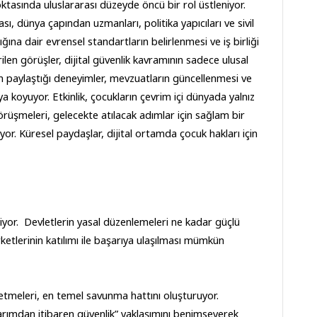
oktasında uluslararası düzeyde öncü bir rol üstleniyor. 
 dünya çapından uzmanları, politika yapıcıları ve sivil 
ığına dair evrensel standartların belirlenmesi ve iş birliği 
len görüşler, dijital güvenlik kavramının sadece ulusal 
in paylaştığı deneyimler, mevzuatların güncellenmesi ve 
koyuyor. Etkinlik, çocukların çevrim içi dünyada yalnız 
 görüşmeleri, gelecekte atılacak adımlar için sağlam bir 
r. Küresel paydaşlar, dijital ortamda çocuk hakları için 
yor.  Devletlerin yasal düzenlemeleri ne kadar güçlü 
etlerinin katılımı ile başarıya ulaşılması mümkün 
k etmeleri, en temel savunma hattını oluşturuyor. 
asarımdan itibaren güvenlik” yaklaşımını benimseyerek 