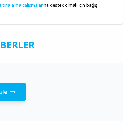
altına alma çalışmaları
na destek olmak için bağış 
ABERLER
üle