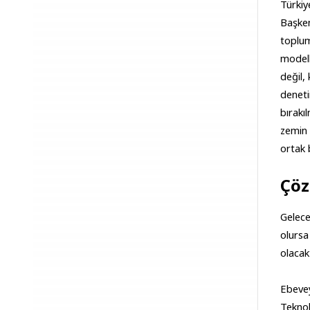
Türkiy
Başken
toplum 
modell
değil,
deneti
bırakı
zemin 
ortak b
Çöz
Gelece
olursa
olacakt
Ebevey
Teknol