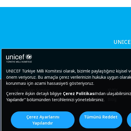
UNICEF
Sık Sorulan Sorular
KVKK
İletişim
Blog