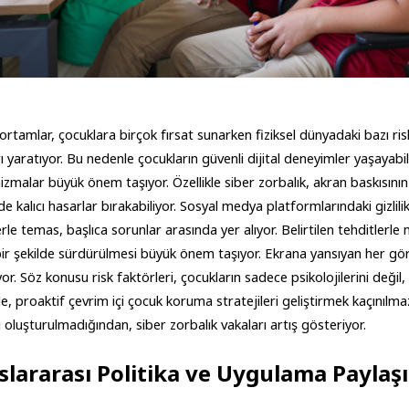
l ortamlar, çocuklara birçok fırsat sunarken fiziksel dünyadaki bazı ris
rı yaratıyor. Bu nedenle çocukların güvenli dijital deneyimler yaşayabi
zmalar büyük önem taşıyor. Özellikle siber zorbalık, akran baskısının d
e kalıcı hasarlar bırakabiliyor. Sosyal medya platformlarındaki gizlilik i
lerle temas, başlıca sorunlar arasında yer alıyor. Belirtilen tehditle
bir şekilde sürdürülmesi büyük önem taşıyor. Ekrana yansıyan her görs
yor. Söz konusu risk faktörleri, çocukların sadece psikolojilerini değil, ge
, proaktif çevrim içi çocuk koruma stratejileri geliştirmek kaçınılmaz bi
ı oluşturulmadığından, siber zorbalık vakaları artış gösteriyor.
slararası Politika ve Uygulama Paylaş