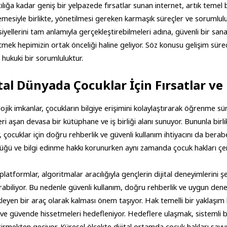
cılığa kadar geniş bir yelpazede fırsatlar sunan internet, artık temel bi
emesiyle birlikte, yönetilmesi gereken karmaşık süreçler ve sorumluluk
iyellerini tam anlamıyla gerçekleştirebilmeleri adına, güvenli bir sanal
tmek hepimizin ortak önceliği haline geliyor. Söz konusu gelişim sürec
e hukuki bir sorumluluktur.
ital Dünyada Çocuklar İçin Fırsatlar ve
ojik imkanlar, çocukların bilgiye erişimini kolaylaştırarak öğrenme sü
eri aşan devasa bir kütüphane ve iş birliği alanı sunuyor. Bununla birli
r, çocuklar için doğru rehberlik ve güvenli kullanım ihtiyacını da berabe
üğü ve bilgi edinme hakkı korunurken aynı zamanda çocuk hakları ç
 platformlar, algoritmalar aracılığıyla gençlerin dijital deneyimlerini şek
rabiliyor. Bu nedenle güvenli kullanım, doğru rehberlik ve uygun denet
leyen bir araç olarak kalması önem taşıyor. Hak temelli bir yaklaşım 
ve güvende hissetmeleri hedefleniyor. Hedeflere ulaşmak, sistemli bir
tirmekten geçiyor. Küresel ölçekte dijital ortamda çocuk hakları savun