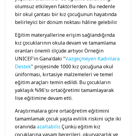
olumsuz etkileyen faktörlerden. Bu nedenle
bir okul çantası bir kız çocuğunun hayatında
belirleyici bir dönüm noktası hâline gelebilir.
Eğitim materyallerine erişim sağlandığında
kız çocuklarının okula devam ve tamamlama
oranları önemli ölçüde artıyor. Örneğin
UNICEF'in Gana'daki "
Vazgeçmeyen Kadınlara
Destek
" projesinde 1000 kız çocuğuna okul
üniforması, kırtasiye malzemeleri ve temel
eğitim araçları temin edildi. Bu çocukların
yaklaşık %96'sı ortaöğretimi tamamlayarak
lise eğitimine devam etti.
Araştırmalara göre ortaöğretim eğitimini
tamamlamak çocuk yaşta evlilik riskini üçte iki
oranında
azaltabilir
. Çünkü eğitim kız
çocuklarına yaşam becerileri, okuryazarlık ve